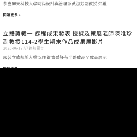
恭喜屏東科技大學時尚設計與管理系黃淑芳副教授 榮獲
閱讀更多 »
立體剪裁一 課程成果發表 授課及策展老師陳唯珍
副教授114-2學生期末作品成果展影片
2026-06-17
尚無留言
服裝立體裁剪人機協作 從實體胚布半邊成品至成品展示
閱讀更多 »
上市績優 “廣越企業”越南廠區徵才
2026-06-17
尚無留言
上市績優 “廣越企業”越南廠區徵才 ＊全球TOP
閱讀更多 »