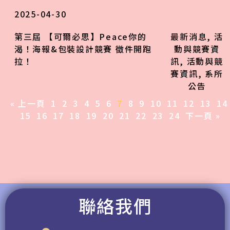
2025-04-30
第三屆 【可爾必思】Peace你的
最新消息
,
活
渴！海報&包裝設計競賽 徵件開跑
動與競賽資
拉！
訊
,
活動與競
賽資訊
,
系所
公告
« 上一頁
1
2
3
4
5
6
7
8
9
10
11
12
13
14
15
16
17
18
19
20
21
22
23
24
下一頁 »
聯絡我們