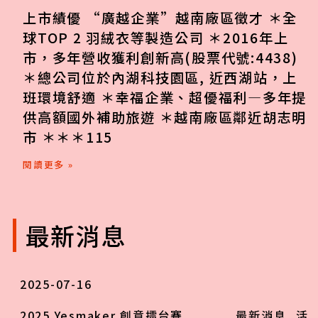
上市績優 “廣越企業”越南廠區徵才 ＊全
球TOP 2 羽絨衣等製造公司 ＊2016年上
市，多年營收獲利創新高(股票代號:4438)
＊總公司位於內湖科技園區, 近西湖站，上
班環境舒適 ＊幸福企業、超優福利—多年提
供高額國外補助旅遊 ＊越南廠區鄰近胡志明
市 ＊＊＊115
閱讀更多 »
最新消息
2025-07-16
2025 Yesmaker 創意擂台賽
最新消息
,
活