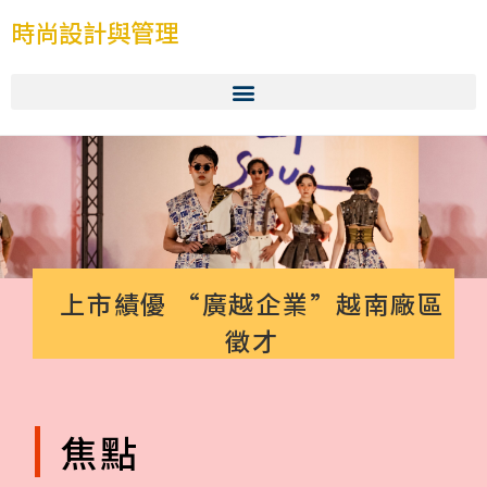
時尚設計與管理
上市績優 “廣越企業”越南廠區
徵才
焦點