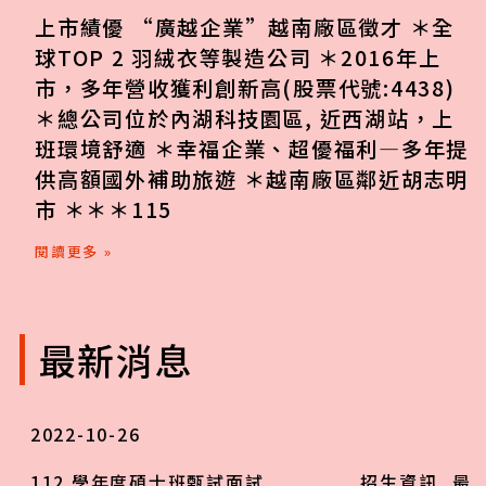
上市績優 “廣越企業”越南廠區徵才 ＊全
球TOP 2 羽絨衣等製造公司 ＊2016年上
市，多年營收獲利創新高(股票代號:4438)
＊總公司位於內湖科技園區, 近西湖站，上
班環境舒適 ＊幸福企業、超優福利—多年提
供高額國外補助旅遊 ＊越南廠區鄰近胡志明
市 ＊＊＊115
閱讀更多 »
最新消息
2022-10-26
112 學年度碩士班甄試面試
招生資訊
,
最