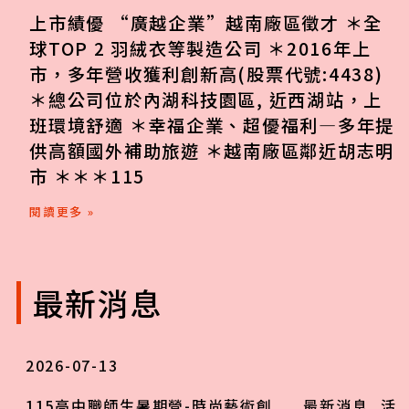
上市績優 “廣越企業”越南廠區徵才 ＊全
球TOP 2 羽絨衣等製造公司 ＊2016年上
市，多年營收獲利創新高(股票代號:4438)
＊總公司位於內湖科技園區, 近西湖站，上
班環境舒適 ＊幸福企業、超優福利—多年提
供高額國外補助旅遊 ＊越南廠區鄰近胡志明
市 ＊＊＊115
閱讀更多 »
最新消息
2026-07-13
115高中職師生暑期營-時尚藝術創
最新消息
,
活