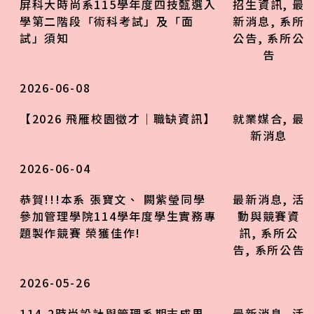
屏科大時尚系115學年度四技甄選入
招生資訊
,
最
學第二階段「術科考試」及「面
新消息
,
系所
試」須知
公告
,
系所公
告
2026-06-08
【2026 飛雁校園徵才｜職缺資訊】
就業媒合
,
最
新消息
2026-06-04
恭賀!!!本系 張寶文、 闕紫瑩同學
最新消息
,
活
參加管理學院114學年度學生實務專
動與競賽資
題製作競賽 榮獲佳作!
訊
,
系所公
告
,
系所公告
2026-05-26
114-2時尚設計與管理系期末成果
最新消息
,
活