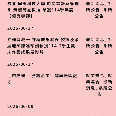
恭喜 屏東科技大學 時尚設計與管理
最新消息
,
系
系 黃淑芳副教授 榮獲114學年度
所公告
,
系所
【優良導師】
公告
2026-06-17
立體剪裁一 課程成果發表 授課及策
最新消息
,
系
展老師陳唯珍副教授114-2學生期
所公告
,
系所
末作品成果展影片
公告
2026-06-17
上市績優 “廣越企業”越南廠區徵
就業媒合
,
就
才
業媒合
,
最新
消息
,
系所公
告
2026-06-09