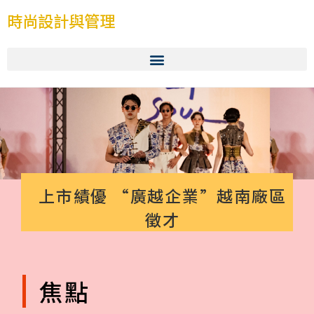
時尚設計與管理
上市績優 “廣越企業”越南廠區
徵才
焦點