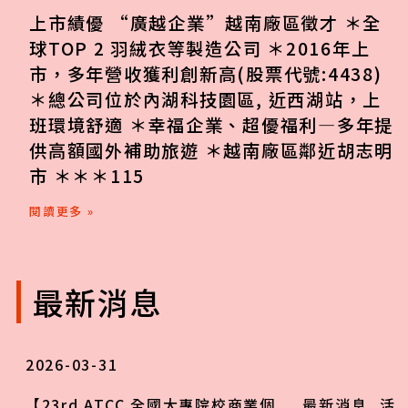
上市績優 “廣越企業”越南廠區徵才 ＊全
球TOP 2 羽絨衣等製造公司 ＊2016年上
市，多年營收獲利創新高(股票代號:4438)
＊總公司位於內湖科技園區, 近西湖站，上
班環境舒適 ＊幸福企業、超優福利—多年提
供高額國外補助旅遊 ＊越南廠區鄰近胡志明
市 ＊＊＊115
閱讀更多 »
最新消息
2026-03-31
【23rd ATCC 全國大專院校商業個
最新消息
,
活