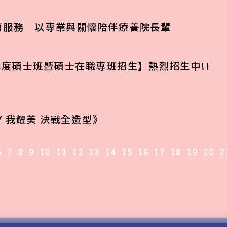
剪服務 以專業與關懷陪伴療養院長輩
年度碩士班暨碩士在職專班招生】熱烈招生中!!
TY 我耀美 決戰全造型》
6
7
8
9
10
11
12
13
14
15
16
17
18
19
20
2