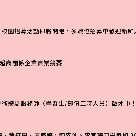
】校園招募活動即將開跑，多職位招募中歡迎新鮮
統一超商關係企業商業競賽
藝術體驗服務師（學習生/部份工時人員）徵才中
佳臻、黃鈺珊、廖慈婷、陳容仙、李宜珊同學參加 2