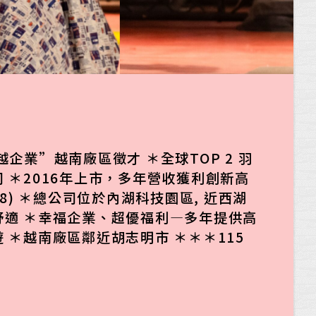
越企業”越南廠區徵才 ＊全球TOP 2 羽
 ＊2016年上市，多年營收獲利創新高
38) ＊總公司位於內湖科技園區, 近西湖
舒適 ＊幸福企業、超優福利—多年提供高
 ＊越南廠區鄰近胡志明市 ＊＊＊115