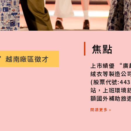
焦點
業”越南廠區徵才
上市績優 “廣
絨衣等製造公司
(股票代號:44
站，上班環境
額國外補助旅遊
閱讀更多 »