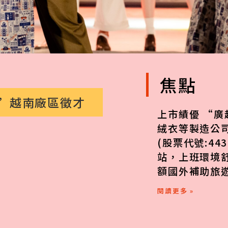
焦點
業”越南廠區徵才
上市績優 “廣
絨衣等製造公司
(股票代號:44
站，上班環境
額國外補助旅遊
閱讀更多 »