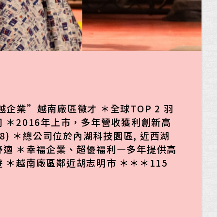
越企業”越南廠區徵才 ＊全球TOP 2 羽
 ＊2016年上市，多年營收獲利創新高
38) ＊總公司位於內湖科技園區, 近西湖
舒適 ＊幸福企業、超優福利—多年提供高
 ＊越南廠區鄰近胡志明市 ＊＊＊115