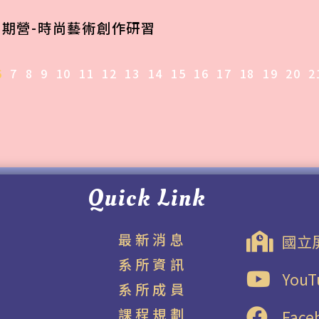
暑期營-時尚藝術創作研習
6
7
8
9
10
11
12
13
14
15
16
17
18
19
20
2
Quick Link
最新消息
國立
系所資訊
YouT
系所成員
課程規劃
Face