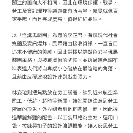
關注的面向大不相同，因此在環境保護、戰爭、
勞工及資訊爆炸等議題都有所著墨，感覺就像百
家爭鳴，而且完成度高，值得細細品味。
以「怪誕馬戲團」為題的李芷君，有感現代社會
媒體及資訊爆炸，民眾藉由接收資訊，一直盲目
追求不健康的美感，因此選擇以鮮豔色彩呈現馬
戲團風格，與披戴虛假的武裝，並透過暗色調布
料表達人們將自卑感小心儲放在最陰暗的角落，
且藉由反覆波浪設計達到戲劇張力。
林姿瑄則把焦點放在勞工議題，談到近來航空業
罷工、低薪、超時等新聞，讓她開始注意到勞工
階層的形象，外界總看到他們悲慘一面，因此透
過華麗鮮豔的配色，以工裝風格為主軸，運用口
袋、拉鍊與扣子的設計強調機能，讓人反思勞工