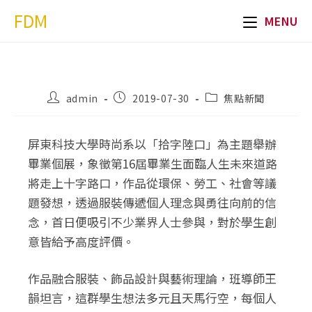
FDM
MENU
admin
2019-07-30
焦點新聞
屏東科技大學時尚系以「拾字陸口」為主題舉辦
畢業個展，象徵第16屆畢業生面臨人生未來道路
將走上十字路口，作品從環保、勞工、社會等議
題發想，透過服裝傳遞個人理念與勇往向前的信
念，首日便吸引不少業界人士參與，對於學生創
意皆給予高度評價。
作品融合服裝、飾品設計與藝術理論，班導師王
韻坦言，這群學生想法多元且天馬行空，每個人