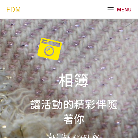
FDM
MENU
相簿
讓活動的精彩伴隨
著你
Let the event be