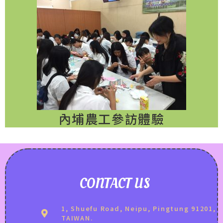
內埔農工參訪體驗
CONTACT US
1, Shuefu Road, Neipu, Pingtung 91201,
TAIWAN.