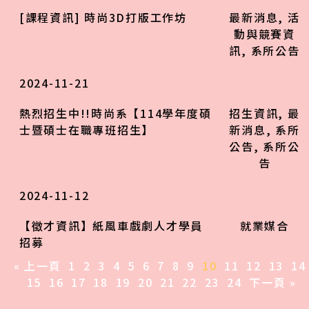
[課程資訊] 時尚3D打版工作坊
最新消息
,
活
動與競賽資
訊
,
系所公告
2024-11-21
熱烈招生中!!時尚系【114學年度碩
招生資訊
,
最
士暨碩士在職專班招生】
新消息
,
系所
公告
,
系所公
告
2024-11-12
【徵才資訊】紙風車戲劇人才學員
就業媒合
招募
« 上一頁
1
2
3
4
5
6
7
8
9
10
11
12
13
14
15
16
17
18
19
20
21
22
23
24
下一頁 »