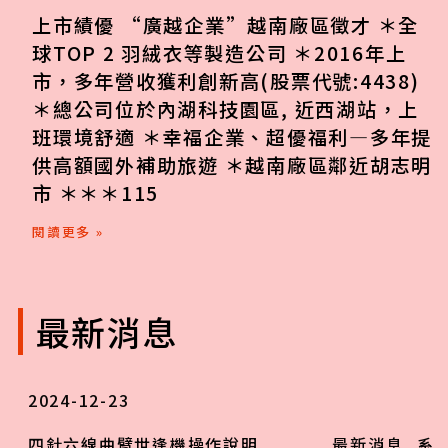
上市績優 “廣越企業”越南廠區徵才 ＊全
球TOP 2 羽絨衣等製造公司 ＊2016年上
市，多年營收獲利創新高(股票代號:4438)
＊總公司位於內湖科技園區, 近西湖站，上
班環境舒適 ＊幸福企業、超優福利—多年提
供高額國外補助旅遊 ＊越南廠區鄰近胡志明
市 ＊＊＊115
閱讀更多 »
最新消息
2024-12-23
四針六線曲臂世逢機操作說明
最新消息
,
系