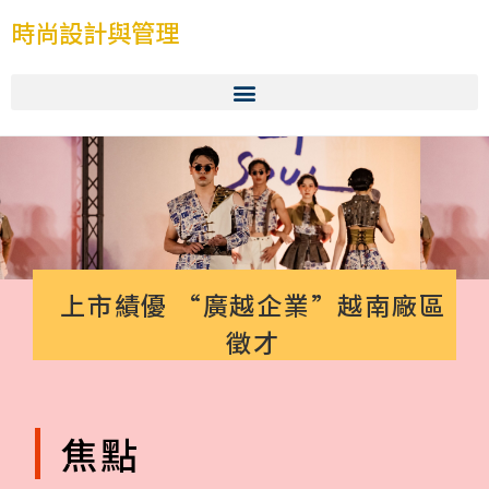
時尚設計與管理
上市績優 “廣越企業”越南廠區
徵才
焦點