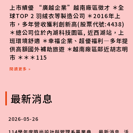
上市績優 “廣越企業”越南廠區徵才 ＊全
球TOP 2 羽絨衣等製造公司 ＊2016年上
市，多年營收獲利創新高(股票代號:4438)
＊總公司位於內湖科技園區, 近西湖站，上
班環境舒適 ＊幸福企業、超優福利—多年提
供高額國外補助旅遊 ＊越南廠區鄰近胡志明
市 ＊＊＊115
閱讀更多 »
最新消息
2026-05-26
114學年度時尚設計與管理系畢業典
最新消息
,
活