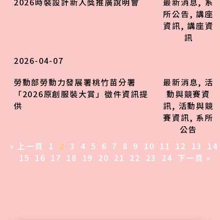
2026時裝設計新人獎推廣說明會
最新消息
,
系
所公告
,
講座
資訊
,
講座資
訊
2026-04-07
勞動部勞動力發展署桃竹苗分署
最新消息
,
活
「2026原創服裝大賞」徵件資訊提
動與競賽資
供
訊
,
活動與競
賽資訊
,
系所
公告
« 上一頁
1
2
3
4
5
6
7
8
9
10
11
12
13
14
15
16
17
18
19
20
21
22
23
24
下一頁 »