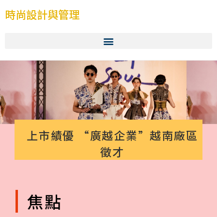
時尚設計與管理
上市績優 “廣越企業”越南廠區
徵才
焦點