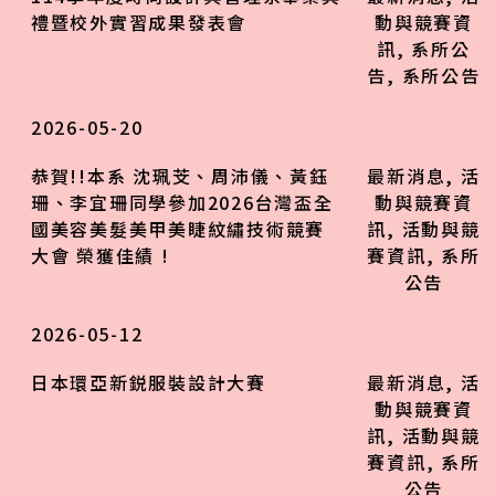
禮暨校外實習成果發表會
動與競賽資
訊
,
系所公
告
,
系所公告
2026-05-20
恭賀!!本系 沈珮芠、周沛儀、黃鈺
最新消息
,
活
珊、李宜珊同學參加2026台灣盃全
動與競賽資
國美容美髮美甲美睫紋繡技術競賽
訊
,
活動與競
大會 榮獲佳績 !
賽資訊
,
系所
公告
2026-05-12
日本環亞新鋭服裝設計大賽
最新消息
,
活
動與競賽資
訊
,
活動與競
賽資訊
,
系所
公告