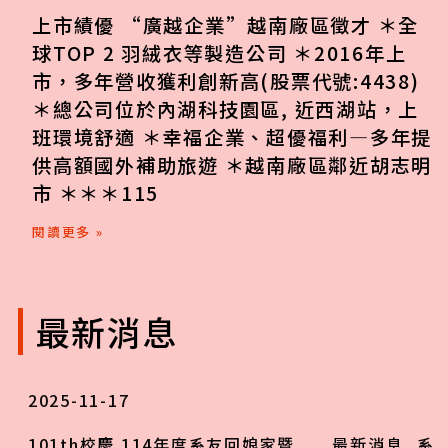
上市績優 “廣越企業”越南廠區徵才 ＊全
球TOP 2 羽絨衣等製造公司 ＊2016年上
市，多年營收獲利創新高(股票代號:4438)
＊總公司位於內湖科技園區, 近西湖站，上
班環境舒適 ＊幸福企業、超優福利—多年提
供高額國外補助旅遊 ＊越南廠區鄰近胡志明
市 ＊＊＊115
閱讀更多 »
最新消息
2025-11-17
101th校慶 114年度系友回娘家暨
最新消息
,
系