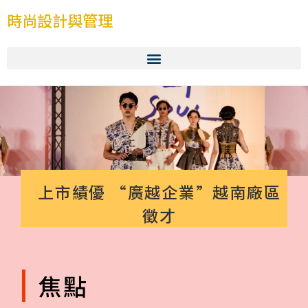
時尚設計與管理
上市績優 “廣越企業”越南廠區
徵才
焦點