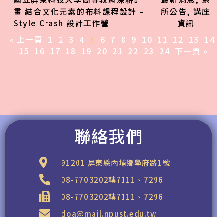
畫 結合文化元素的布料課程設計 –
所公告
,
講座
Style Crash 設計工作營
資訊
« 上一頁
1
2
3
4
5
6
7
8
9
10
11
12
13
14
15
16
17
18
19
20
21
22
23
24
下一頁 »
聯絡我們
91201 屏東縣內埔鄉學府路1號
08-7703202轉7111、7296
08-7703202轉7111、7296
doa@mail.npust.edu.tw