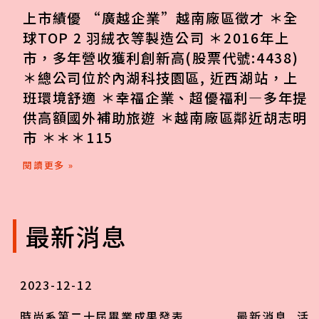
上市績優 “廣越企業”越南廠區徵才 ＊全
球TOP 2 羽絨衣等製造公司 ＊2016年上
市，多年營收獲利創新高(股票代號:4438)
＊總公司位於內湖科技園區, 近西湖站，上
班環境舒適 ＊幸福企業、超優福利—多年提
供高額國外補助旅遊 ＊越南廠區鄰近胡志明
市 ＊＊＊115
閱讀更多 »
最新消息
2023-12-12
時尚系第二十屆畢業成果發表
最新消息
,
活