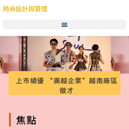
時尚設計與管理
上市績優 “廣越企業”越南廠區
徵才
焦點