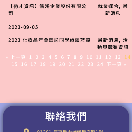
【徵才資訊】儒鴻企業股份有限公
就業媒合
,
最
司
新消息
2023-09-05
2023 化妝品年會歡迎同學踴躍蒞臨
最新消息
,
活
動與競賽資訊
« 上一頁
1
2
3
4
5
6
7
8
9
10
11
12
13
14
15
16
17
18
19
20
21
22
23
24
下一頁 »
聯絡我們
91201 屏東縣內埔鄉學府路1號