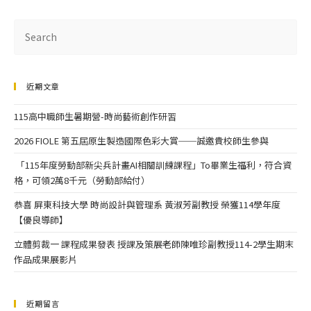
近期文章
115高中職師生暑期營-時尚藝術創作研習
2026 FIOLE 第五屆原生製造國際色彩大賞──誠邀貴校師生參與
「115年度勞動部新尖兵計畫AI相關訓練課程」To畢業生福利，符合資
格，可領2萬8千元（勞動部給付）
恭喜 屏東科技大學 時尚設計與管理系 黃淑芳副教授 榮獲114學年度
【優良導師】
立體剪裁一 課程成果發表 授課及策展老師陳唯珍副教授114-2學生期末
作品成果展影片
近期留言