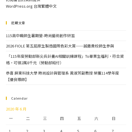
WordPress.org 台灣繁體中文
近期文章
115高中職師生暑期營-時尚藝術創作研習
2026 FIOLE 第五屆原生製造國際色彩大賞──誠邀貴校師生參與
「115年度勞動部新尖兵計畫AI相關訓練課程」To畢業生福利，符合資
格，可領2萬8千元（勞動部給付）
恭喜 屏東科技大學 時尚設計與管理系 黃淑芳副教授 榮獲114學年度
【優良導師】
Calendar
2020 年 6 月
一
二
三
四
五
六
日
1
2
3
4
5
6
7