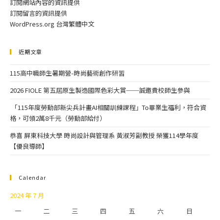
訂閱網站內容的資訊提供
訂閱留言的資訊提供
WordPress.org 台灣繁體中文
近期文章
115高中職師生暑期營-時尚藝術創作研習
2026 FIOLE 第五屆原生製造國際色彩大賞──誠邀貴校師生參與
「115年度勞動部新尖兵計畫AI相關訓練課程」To畢業生福利，符合資
格，可領2萬8千元（勞動部給付）
恭喜 屏東科技大學 時尚設計與管理系 黃淑芳副教授 榮獲114學年度
【優良導師】
Calendar
2024 年 7 月
一
二
三
四
五
六
日