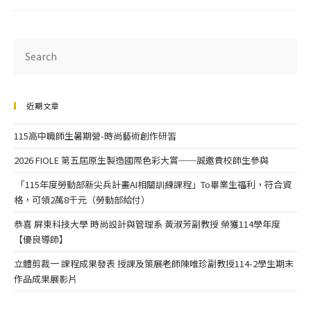
近期文章
115高中職師生暑期營-時尚藝術創作研習
2026 FIOLE 第五屆原生製造國際色彩大賞──誠邀貴校師生參與
「115年度勞動部新尖兵計畫AI相關訓練課程」To畢業生福利，符合資
格，可領2萬8千元（勞動部給付）
恭喜 屏東科技大學 時尚設計與管理系 黃淑芳副教授 榮獲114學年度
【優良導師】
立體剪裁一 課程成果發表 授課及策展老師陳唯珍副教授114-2學生期末
作品成果展影片