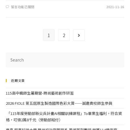
留言功能已關閉
2021-11-16
1
2
近期文章
115高中職師生暑期營-時尚藝術創作研習
2026 FIOLE 第五屆原生製造國際色彩大賞──誠邀貴校師生參與
「115年度勞動部新尖兵計畫AI相關訓練課程」To畢業生福利，符合資
格，可領2萬8千元（勞動部給付）
恭喜 屏東科技大學 時尚設計與管理系 黃淑芳副教授 榮獲114學年度