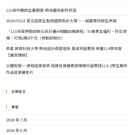
115高中職師生暑期營-時尚藝術創作研習
2026 FIOLE 第五屆原生製造國際色彩大賞──誠邀貴校師生參與
「115年度勞動部新尖兵計畫AI相關訓練課程」To畢業生福利，符合資
格，可領2萬8千元（勞動部給付）
恭喜 屏東科技大學 時尚設計與管理系 黃淑芳副教授 榮獲114學年度
【優良導師】
立體剪裁一 課程成果發表 授課及策展老師陳唯珍副教授114-2學生期末
作品成果展影片
近期留言
彙整
2026 年 7 月
2026 年 6 月