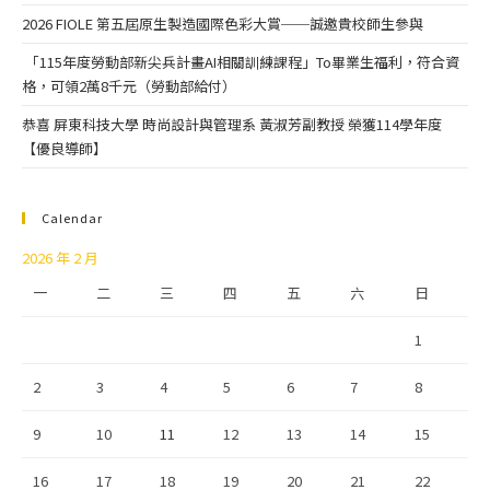
2026 FIOLE 第五屆原生製造國際色彩大賞──誠邀貴校師生參與
「115年度勞動部新尖兵計畫AI相關訓練課程」To畢業生福利，符合資
格，可領2萬8千元（勞動部給付）
恭喜 屏東科技大學 時尚設計與管理系 黃淑芳副教授 榮獲114學年度
【優良導師】
Calendar
2026 年 2 月
一
二
三
四
五
六
日
1
2
3
4
5
6
7
8
9
10
11
12
13
14
15
16
17
18
19
20
21
22