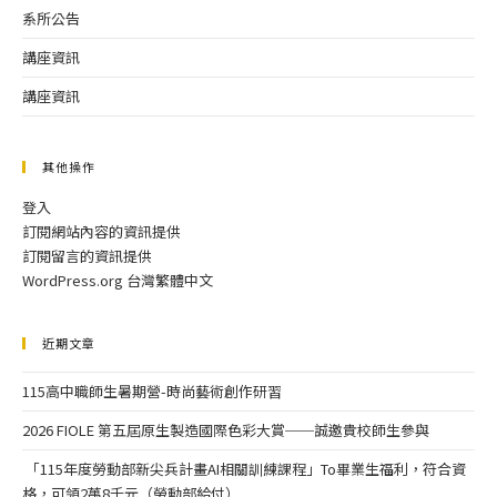
系所公告
講座資訊
講座資訊
其他操作
登入
訂閱網站內容的資訊提供
訂閱留言的資訊提供
WordPress.org 台灣繁體中文
近期文章
115高中職師生暑期營-時尚藝術創作研習
2026 FIOLE 第五屆原生製造國際色彩大賞──誠邀貴校師生參與
「115年度勞動部新尖兵計畫AI相關訓練課程」To畢業生福利，符合資
格，可領2萬8千元（勞動部給付）