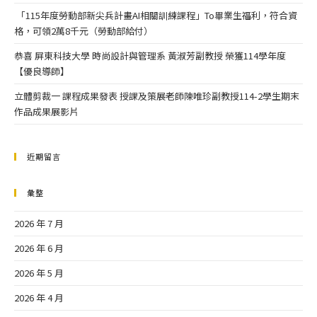
「115年度勞動部新尖兵計畫AI相關訓練課程」To畢業生福利，符合資
格，可領2萬8千元（勞動部給付）
恭喜 屏東科技大學 時尚設計與管理系 黃淑芳副教授 榮獲114學年度
【優良導師】
立體剪裁一 課程成果發表 授課及策展老師陳唯珍副教授114-2學生期末
作品成果展影片
近期留言
彙整
2026 年 7 月
2026 年 6 月
2026 年 5 月
2026 年 4 月