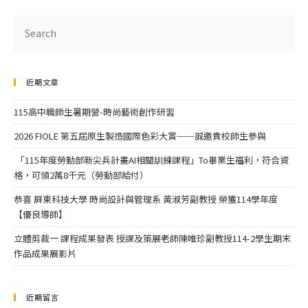
近期文章
115高中職師生暑期營-時尚藝術創作研習
2026 FIOLE 第五屆原生製造國際色彩大賞──誠邀貴校師生參與
「115年度勞動部新尖兵計畫AI相關訓練課程」To畢業生福利，符合資
格，可領2萬8千元（勞動部給付）
恭喜 屏東科技大學 時尚設計與管理系 黃淑芳副教授 榮獲114學年度
【優良導師】
立體剪裁一 課程成果發表 授課及策展老師陳唯珍副教授114-2學生期末
作品成果展影片
近期留言