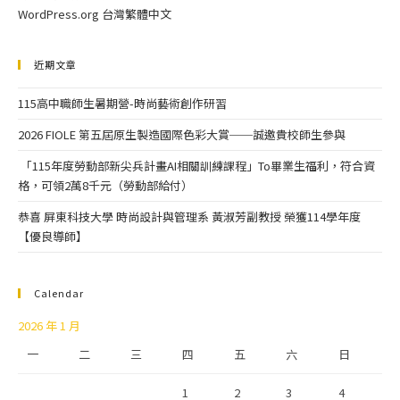
WordPress.org 台灣繁體中文
近期文章
115高中職師生暑期營-時尚藝術創作研習
2026 FIOLE 第五屆原生製造國際色彩大賞──誠邀貴校師生參與
「115年度勞動部新尖兵計畫AI相關訓練課程」To畢業生福利，符合資
格，可領2萬8千元（勞動部給付）
恭喜 屏東科技大學 時尚設計與管理系 黃淑芳副教授 榮獲114學年度
【優良導師】
Calendar
2026 年 1 月
一
二
三
四
五
六
日
1
2
3
4