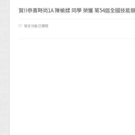
賀!!恭喜時尚1A 陳榆媃 同學 榮獲 第54屆全國技能競賽
留言功能已關閉