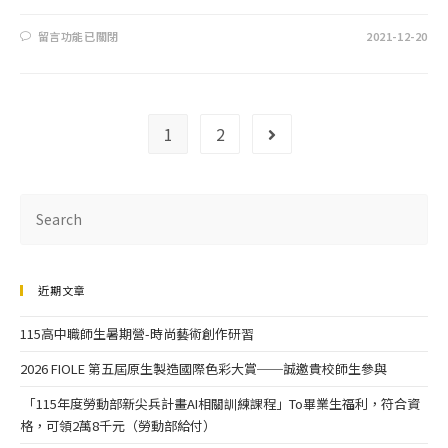
留言功能已關閉
2021-12-20
1
2
近期文章
115高中職師生暑期營-時尚藝術創作研習
2026 FIOLE 第五屆原生製造國際色彩大賞──誠邀貴校師生參與
「115年度勞動部新尖兵計畫AI相關訓練課程」To畢業生福利，符合資
格，可領2萬8千元（勞動部給付）