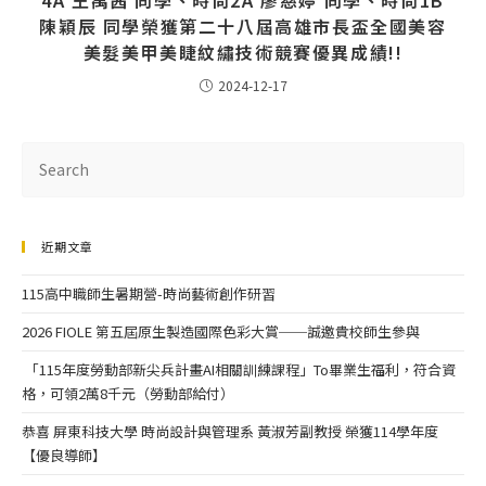
4A 王禹茜 同學、時尚2A 廖慈婷 同學、時尚1B
陳穎辰 同學榮獲第二十八屆高雄市長盃全國美容
美髮美甲美睫紋繡技術競賽優異成績!!
2024-12-17
近期文章
115高中職師生暑期營-時尚藝術創作研習
2026 FIOLE 第五屆原生製造國際色彩大賞──誠邀貴校師生參與
「115年度勞動部新尖兵計畫AI相關訓練課程」To畢業生福利，符合資
格，可領2萬8千元（勞動部給付）
恭喜 屏東科技大學 時尚設計與管理系 黃淑芳副教授 榮獲114學年度
【優良導師】