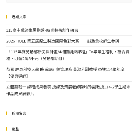
近期文章
115高中職師生暑期營-時尚藝術創作研習
2026 FIOLE 第五屆原生製造國際色彩大賞──誠邀貴校師生參與
「115年度勞動部新尖兵計畫AI相關訓練課程」To畢業生福利，符合資
格，可領2萬8千元（勞動部給付）
恭喜 屏東科技大學 時尚設計與管理系 黃淑芳副教授 榮獲114學年度
【優良導師】
立體剪裁一 課程成果發表 授課及策展老師陳唯珍副教授114-2學生期末
作品成果展影片
近期留言
彙整