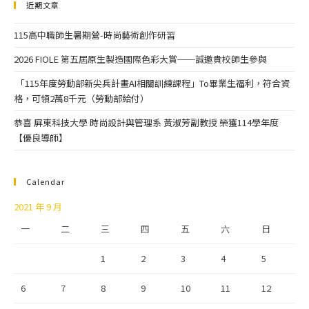
近期文章
115高中職師生暑期營-時尚藝術創作研習
2026 FIOLE 第五屆原生製造國際色彩大賞──誠邀貴校師生參與
「115年度勞動部新尖兵計畫AI相關訓練課程」To畢業生福利，符合資
格，可領2萬8千元（勞動部給付）
恭喜 屏東科技大學 時尚設計與管理系 黃淑芳副教授 榮獲114學年度
【優良導師】
Calendar
2021 年 9 月
一
二
三
四
五
六
日
1
2
3
4
5
6
7
8
9
10
11
12