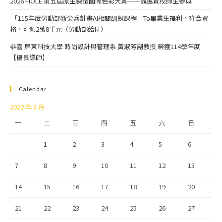
2026 FIOLE 第五屆原生製造國際色彩大賞──誠邀貴校師生參與
「115年度勞動部新尖兵計畫AI相關訓練課程」To畢業生福利，符合資
格，可領2萬8千元（勞動部給付）
恭喜 屏東科技大學 時尚設計與管理系 黃淑芳副教授 榮獲114學年度
【優良導師】
Calendar
2022 年 3 月
一
二
三
四
五
六
日
1
2
3
4
5
6
7
8
9
10
11
12
13
14
15
16
17
18
19
20
21
22
23
24
25
26
27