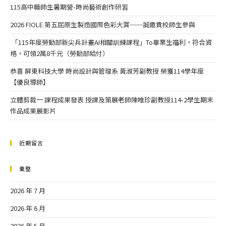
115高中職師生暑期營-時尚藝術創作研習
2026 FIOLE 第五屆原生製造國際色彩大賞──誠邀貴校師生參與
「115年度勞動部新尖兵計畫AI相關訓練課程」To畢業生福利，符合資
格，可領2萬8千元（勞動部給付）
恭喜 屏東科技大學 時尚設計與管理系 黃淑芳副教授 榮獲114學年度
【優良導師】
立體剪裁一 課程成果發表 授課及策展老師陳唯珍副教授114-2學生期末
作品成果展影片
近期留言
彙整
2026 年 7 月
2026 年 6 月
2026 年 5 月