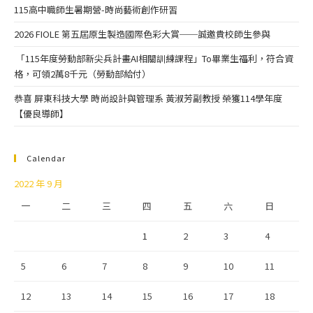
115高中職師生暑期營-時尚藝術創作研習
2026 FIOLE 第五屆原生製造國際色彩大賞──誠邀貴校師生參與
「115年度勞動部新尖兵計畫AI相關訓練課程」To畢業生福利，符合資
格，可領2萬8千元（勞動部給付）
恭喜 屏東科技大學 時尚設計與管理系 黃淑芳副教授 榮獲114學年度
【優良導師】
Calendar
2022 年 9 月
一
二
三
四
五
六
日
1
2
3
4
5
6
7
8
9
10
11
12
13
14
15
16
17
18