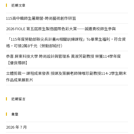
近期文章
115高中職師生暑期營-時尚藝術創作研習
2026 FIOLE 第五屆原生製造國際色彩大賞──誠邀貴校師生參與
「115年度勞動部新尖兵計畫AI相關訓練課程」To畢業生福利，符合資
格，可領2萬8千元（勞動部給付）
恭喜 屏東科技大學 時尚設計與管理系 黃淑芳副教授 榮獲114學年度
【優良導師】
立體剪裁一 課程成果發表 授課及策展老師陳唯珍副教授114-2學生期末
作品成果展影片
近期留言
彙整
2026 年 7 月