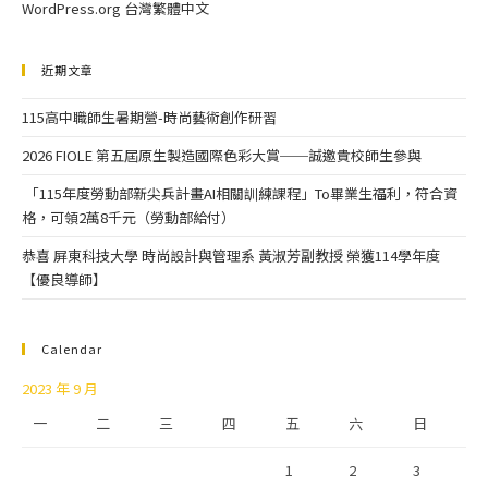
WordPress.org 台灣繁體中文
近期文章
115高中職師生暑期營-時尚藝術創作研習
2026 FIOLE 第五屆原生製造國際色彩大賞──誠邀貴校師生參與
「115年度勞動部新尖兵計畫AI相關訓練課程」To畢業生福利，符合資
格，可領2萬8千元（勞動部給付）
恭喜 屏東科技大學 時尚設計與管理系 黃淑芳副教授 榮獲114學年度
【優良導師】
Calendar
2023 年 9 月
一
二
三
四
五
六
日
1
2
3