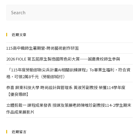
近期文章
115高中職師生暑期營-時尚藝術創作研習
2026 FIOLE 第五屆原生製造國際色彩大賞──誠邀貴校師生參與
「115年度勞動部新尖兵計畫AI相關訓練課程」To畢業生福利，符合資
格，可領2萬8千元（勞動部給付）
恭喜 屏東科技大學 時尚設計與管理系 黃淑芳副教授 榮獲114學年度
【優良導師】
立體剪裁一 課程成果發表 授課及策展老師陳唯珍副教授114-2學生期末
作品成果展影片
近期留言