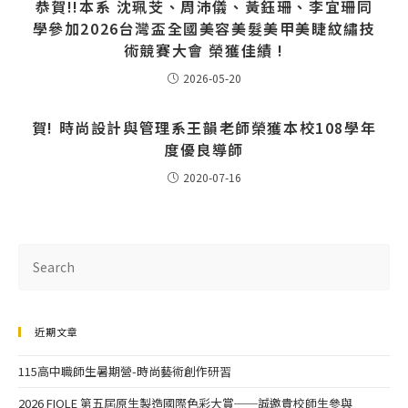
恭賀!!本系 沈珮芠、周沛儀、黃鈺珊、李宜珊同
學參加2026台灣盃全國美容美髮美甲美睫紋繡技
術競賽大會 榮獲佳績 !
2026-05-20
賀! 時尚設計與管理系王韻老師榮獲本校108學年
度優良導師
2020-07-16
近期文章
115高中職師生暑期營-時尚藝術創作研習
2026 FIOLE 第五屆原生製造國際色彩大賞──誠邀貴校師生參與