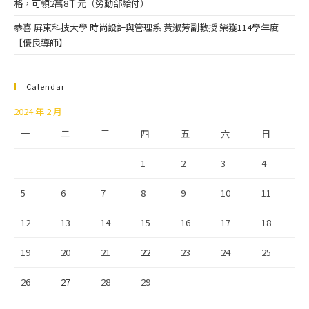
格，可領2萬8千元（勞動部給付）
恭喜 屏東科技大學 時尚設計與管理系 黃淑芳副教授 榮獲114學年度
【優良導師】
Calendar
2024 年 2 月
一
二
三
四
五
六
日
1
2
3
4
5
6
7
8
9
10
11
12
13
14
15
16
17
18
19
20
21
22
23
24
25
26
27
28
29