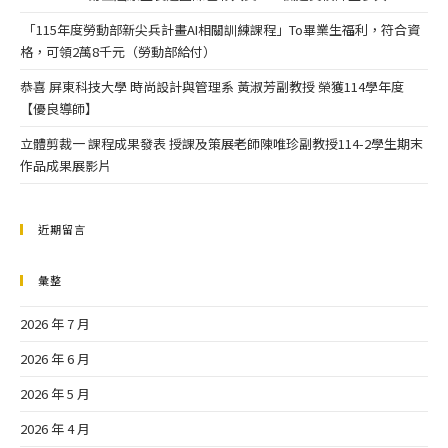
「115年度勞動部新尖兵計畫AI相關訓練課程」To畢業生福利，符合資
格，可領2萬8千元（勞動部給付）
恭喜 屏東科技大學 時尚設計與管理系 黃淑芳副教授 榮獲114學年度
【優良導師】
立體剪裁一 課程成果發表 授課及策展老師陳唯珍副教授114-2學生期末
作品成果展影片
近期留言
彙整
2026 年 7 月
2026 年 6 月
2026 年 5 月
2026 年 4 月