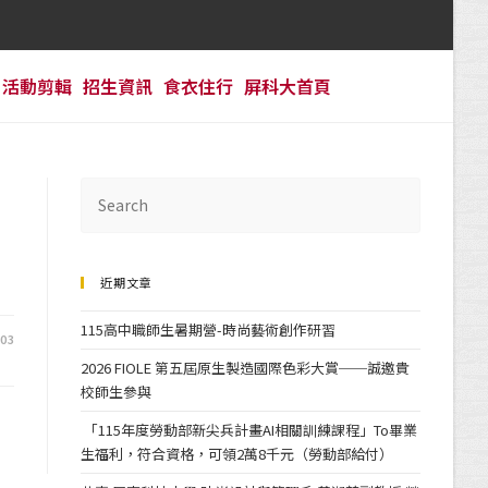
活動剪輯
招生資訊
食衣住行
屏科大首頁
近期文章
115高中職師生暑期營-時尚藝術創作研習
-03
2026 FIOLE 第五屆原生製造國際色彩大賞──誠邀貴
校師生參與
「115年度勞動部新尖兵計畫AI相關訓練課程」To畢業
生福利，符合資格，可領2萬8千元（勞動部給付）