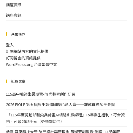
講座資訊
講座資訊
其他操作
登入
訂閱網站內容的資訊提供
訂閱留言的資訊提供
WordPress.org 台灣繁體中文
近期文章
115高中職師生暑期營-時尚藝術創作研習
2026 FIOLE 第五屆原生製造國際色彩大賞──誠邀貴校師生參與
「115年度勞動部新尖兵計畫AI相關訓練課程」To畢業生福利，符合資
格，可領2萬8千元（勞動部給付）
恭喜 屏東科技大學 時尚設計與管理系 黃淑芳副教授 榮獲114學年度