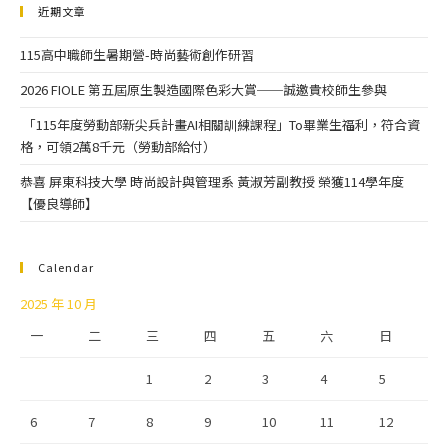
近期文章
115高中職師生暑期營-時尚藝術創作研習
2026 FIOLE 第五屆原生製造國際色彩大賞──誠邀貴校師生參與
「115年度勞動部新尖兵計畫AI相關訓練課程」To畢業生福利，符合資
格，可領2萬8千元（勞動部給付）
恭喜 屏東科技大學 時尚設計與管理系 黃淑芳副教授 榮獲114學年度
【優良導師】
Calendar
2025 年 10 月
一
二
三
四
五
六
日
1
2
3
4
5
6
7
8
9
10
11
12