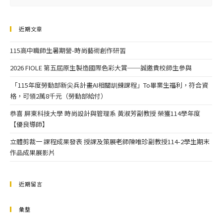
近期文章
115高中職師生暑期營-時尚藝術創作研習
2026 FIOLE 第五屆原生製造國際色彩大賞──誠邀貴校師生參與
「115年度勞動部新尖兵計畫AI相關訓練課程」To畢業生福利，符合資
格，可領2萬8千元（勞動部給付）
恭喜 屏東科技大學 時尚設計與管理系 黃淑芳副教授 榮獲114學年度
【優良導師】
立體剪裁一 課程成果發表 授課及策展老師陳唯珍副教授114-2學生期末
作品成果展影片
近期留言
彙整