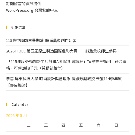
訂閱留言的資訊提供
WordPress.org 台灣繁體中文
近期文章
115高中職師生暑期營-時尚藝術創作研習
2026 FIOLE 第五屆原生製造國際色彩大賞──誠邀貴校師生參與
「115年度勞動部新尖兵計畫AI相關訓練課程」To畢業生福利，符合資
格，可領2萬8千元（勞動部給付）
恭喜 屏東科技大學 時尚設計與管理系 黃淑芳副教授 榮獲114學年度
【優良導師】
Calendar
2026 年 5 月
一
二
三
四
五
六
日