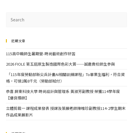
近期文章
115高中職師生暑期營-時尚藝術創作研習
2026 FIOLE 第五屆原生製造國際色彩大賞──誠邀貴校師生參與
「115年度勞動部新尖兵計畫AI相關訓練課程」To畢業生福利，符合資
格，可領2萬8千元（勞動部給付）
恭喜 屏東科技大學 時尚設計與管理系 黃淑芳副教授 榮獲114學年度
【優良導師】
立體剪裁一 課程成果發表 授課及策展老師陳唯珍副教授114-2學生期末
作品成果展影片