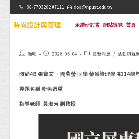
08-7703202 #7111
doa@npust.edu.tw
時尚設計與管理
永續研討會
網站導覽
首頁
編輯
2026-06-04
最新消息
/
活動與競
時尚4B 張寶文
、
闕紫瑩 同學 榮獲管理學院114
專題名稱 粉色過重
指導老師 黃淑芳 副教授