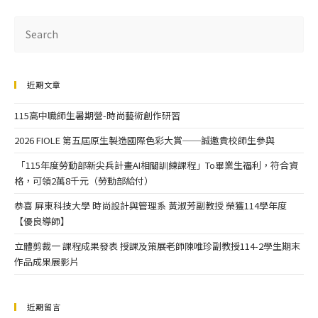
近期文章
115高中職師生暑期營-時尚藝術創作研習
2026 FIOLE 第五屆原生製造國際色彩大賞──誠邀貴校師生參與
「115年度勞動部新尖兵計畫AI相關訓練課程」To畢業生福利，符合資
格，可領2萬8千元（勞動部給付）
恭喜 屏東科技大學 時尚設計與管理系 黃淑芳副教授 榮獲114學年度
【優良導師】
立體剪裁一 課程成果發表 授課及策展老師陳唯珍副教授114-2學生期末
作品成果展影片
近期留言