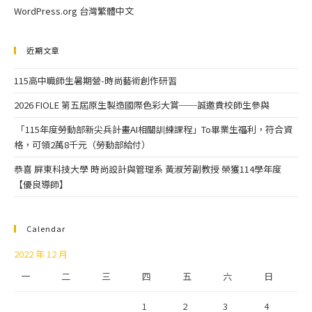
WordPress.org 台灣繁體中文
近期文章
115高中職師生暑期營-時尚藝術創作研習
2026 FIOLE 第五屆原生製造國際色彩大賞──誠邀貴校師生參與
「115年度勞動部新尖兵計畫AI相關訓練課程」To畢業生福利，符合資
格，可領2萬8千元（勞動部給付）
恭喜 屏東科技大學 時尚設計與管理系 黃淑芳副教授 榮獲114學年度
【優良導師】
Calendar
2022 年 12 月
一
二
三
四
五
六
日
1
2
3
4