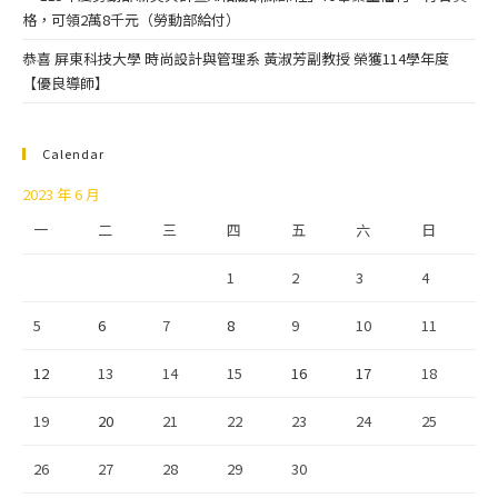
格，可領2萬8千元（勞動部給付）
恭喜 屏東科技大學 時尚設計與管理系 黃淑芳副教授 榮獲114學年度
【優良導師】
Calendar
2023 年 6 月
一
二
三
四
五
六
日
1
2
3
4
5
6
7
8
9
10
11
12
13
14
15
16
17
18
19
20
21
22
23
24
25
26
27
28
29
30