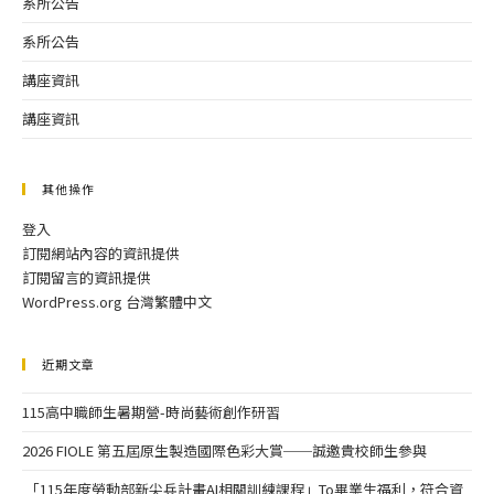
系所公告
系所公告
講座資訊
講座資訊
其他操作
登入
訂閱網站內容的資訊提供
訂閱留言的資訊提供
WordPress.org 台灣繁體中文
近期文章
115高中職師生暑期營-時尚藝術創作研習
2026 FIOLE 第五屆原生製造國際色彩大賞──誠邀貴校師生參與
「115年度勞動部新尖兵計畫AI相關訓練課程」To畢業生福利，符合資