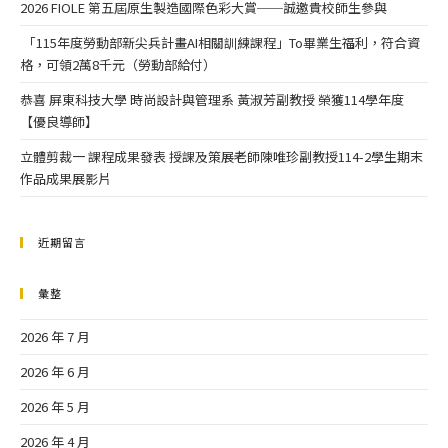
2026 FIOLE 第五屆原生製造國際色彩大賞──誠邀貴校師生參與
「115年度勞動部新尖兵計畫AI相關訓練課程」To畢業生福利，符合資
格，可領2萬8千元（勞動部給付）
恭喜 屏東科技大學 時尚設計與管理系 黃淑芳副教授 榮獲114學年度
【優良導師】
立體剪裁一 課程成果發表 授課及策展老師陳唯珍副教授114-2學生期末
作品成果展影片
近期留言
彙整
2026 年 7 月
2026 年 6 月
2026 年 5 月
2026 年 4 月