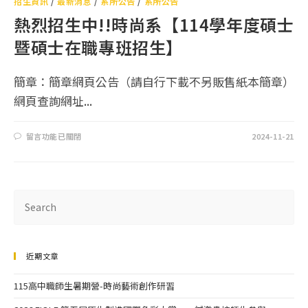
招生資訊
/
最新消息
/
系所公告
/
系所公告
熱烈招生中!!時尚系【114學年度碩士
暨碩士在職專班招生】
簡章：簡章網頁公告（請自行下載不另販售紙本簡章）
網頁查詢網址...
留言功能已關閉
2024-11-21
近期文章
115高中職師生暑期營-時尚藝術創作研習