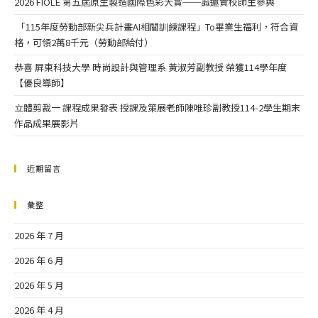
2026 FIOLE 第五屆原生製造國際色彩大賞──誠邀貴校師生參與
「115年度勞動部新尖兵計畫AI相關訓練課程」To畢業生福利，符合資
格，可領2萬8千元（勞動部給付）
恭喜 屏東科技大學 時尚設計與管理系 黃淑芳副教授 榮獲114學年度
【優良導師】
立體剪裁一 課程成果發表 授課及策展老師陳唯珍副教授114-2學生期末
作品成果展影片
近期留言
彙整
2026 年 7 月
2026 年 6 月
2026 年 5 月
2026 年 4 月