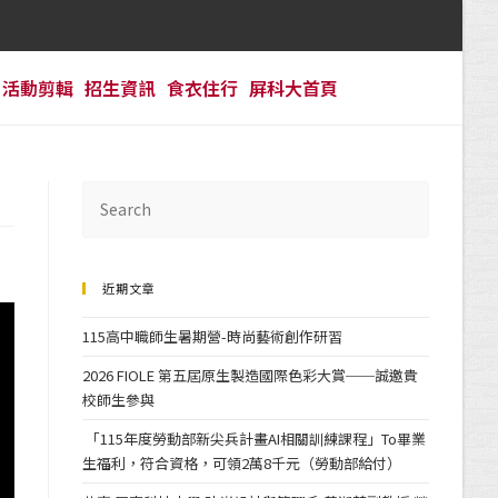
活動剪輯
招生資訊
食衣住行
屏科大首頁
近期文章
115高中職師生暑期營-時尚藝術創作研習
2026 FIOLE 第五屆原生製造國際色彩大賞──誠邀貴
校師生參與
「115年度勞動部新尖兵計畫AI相關訓練課程」To畢業
生福利，符合資格，可領2萬8千元（勞動部給付）