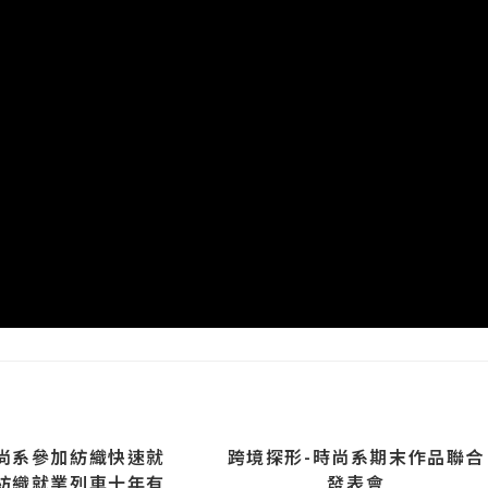
尚系參加紡織快速就
跨境探形-時尚系期末作品聯合
紡織就業列車十年有
發表會