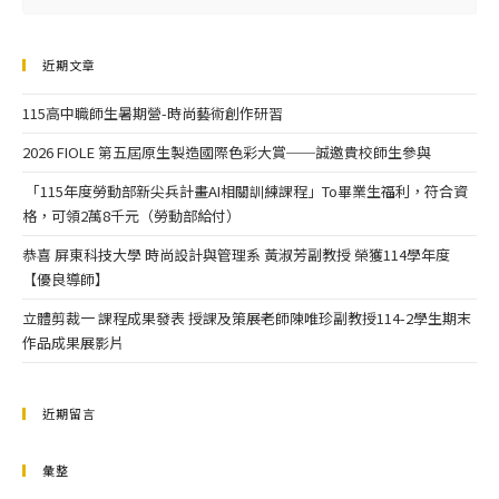
近期文章
115高中職師生暑期營-時尚藝術創作研習
2026 FIOLE 第五屆原生製造國際色彩大賞──誠邀貴校師生參與
「115年度勞動部新尖兵計畫AI相關訓練課程」To畢業生福利，符合資
格，可領2萬8千元（勞動部給付）
恭喜 屏東科技大學 時尚設計與管理系 黃淑芳副教授 榮獲114學年度
【優良導師】
立體剪裁一 課程成果發表 授課及策展老師陳唯珍副教授114-2學生期末
作品成果展影片
近期留言
彙整