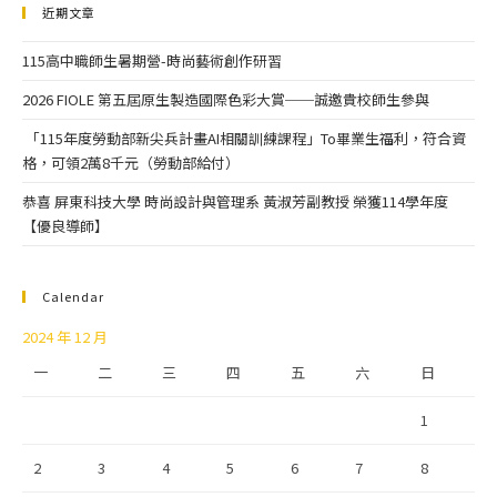
近期文章
115高中職師生暑期營-時尚藝術創作研習
2026 FIOLE 第五屆原生製造國際色彩大賞──誠邀貴校師生參與
「115年度勞動部新尖兵計畫AI相關訓練課程」To畢業生福利，符合資
格，可領2萬8千元（勞動部給付）
恭喜 屏東科技大學 時尚設計與管理系 黃淑芳副教授 榮獲114學年度
【優良導師】
Calendar
2024 年 12 月
一
二
三
四
五
六
日
1
2
3
4
5
6
7
8