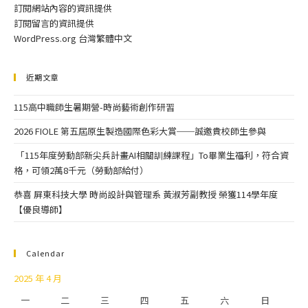
訂閱網站內容的資訊提供
訂閱留言的資訊提供
WordPress.org 台灣繁體中文
近期文章
115高中職師生暑期營-時尚藝術創作研習
2026 FIOLE 第五屆原生製造國際色彩大賞──誠邀貴校師生參與
「115年度勞動部新尖兵計畫AI相關訓練課程」To畢業生福利，符合資
格，可領2萬8千元（勞動部給付）
恭喜 屏東科技大學 時尚設計與管理系 黃淑芳副教授 榮獲114學年度
【優良導師】
Calendar
2025 年 4 月
一
二
三
四
五
六
日