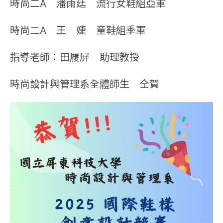
時尚二A 潘雨廷 流行女鞋組亞軍
時尚二A 王 婕 童鞋組季軍
指導老師：田履屏 助理教授
時尚設計與管理系全體師生 仝賀