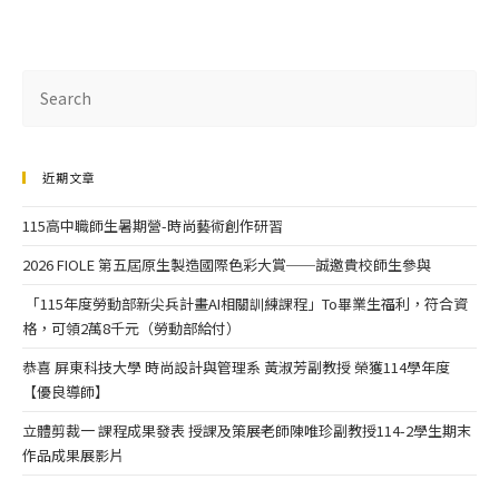
近期文章
115高中職師生暑期營-時尚藝術創作研習
2026 FIOLE 第五屆原生製造國際色彩大賞──誠邀貴校師生參與
「115年度勞動部新尖兵計畫AI相關訓練課程」To畢業生福利，符合資
格，可領2萬8千元（勞動部給付）
恭喜 屏東科技大學 時尚設計與管理系 黃淑芳副教授 榮獲114學年度
【優良導師】
立體剪裁一 課程成果發表 授課及策展老師陳唯珍副教授114-2學生期末
作品成果展影片