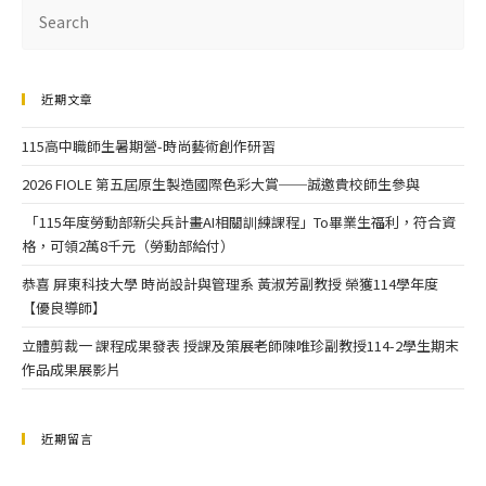
近期文章
115高中職師生暑期營-時尚藝術創作研習
2026 FIOLE 第五屆原生製造國際色彩大賞──誠邀貴校師生參與
「115年度勞動部新尖兵計畫AI相關訓練課程」To畢業生福利，符合資
格，可領2萬8千元（勞動部給付）
恭喜 屏東科技大學 時尚設計與管理系 黃淑芳副教授 榮獲114學年度
【優良導師】
立體剪裁一 課程成果發表 授課及策展老師陳唯珍副教授114-2學生期末
作品成果展影片
近期留言