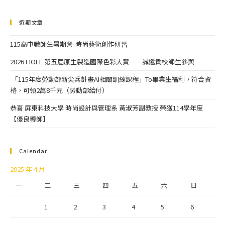
近期文章
115高中職師生暑期營-時尚藝術創作研習
2026 FIOLE 第五屆原生製造國際色彩大賞──誠邀貴校師生參與
「115年度勞動部新尖兵計畫AI相關訓練課程」To畢業生福利，符合資
格，可領2萬8千元（勞動部給付）
恭喜 屏東科技大學 時尚設計與管理系 黃淑芳副教授 榮獲114學年度
【優良導師】
Calendar
2025 年 4 月
一
二
三
四
五
六
日
1
2
3
4
5
6