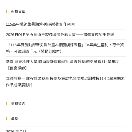
近期文章
115高中職師生暑期營-時尚藝術創作研習
2026 FIOLE 第五屆原生製造國際色彩大賞──誠邀貴校師生參與
「115年度勞動部新尖兵計畫AI相關訓練課程」To畢業生福利，符合資
格，可領2萬8千元（勞動部給付）
恭喜 屏東科技大學 時尚設計與管理系 黃淑芳副教授 榮獲114學年度
【優良導師】
立體剪裁一 課程成果發表 授課及策展老師陳唯珍副教授114-2學生期末
作品成果展影片
近期留言
彙整
2026 年 7 月