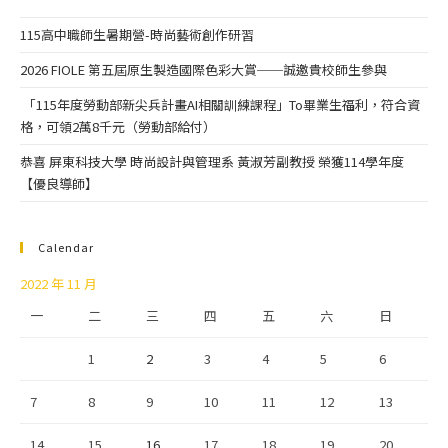
115高中職師生暑期營-時尚藝術創作研習
2026 FIOLE 第五屆原生製造國際色彩大賞──誠邀貴校師生參與
「115年度勞動部新尖兵計畫AI相關訓練課程」To畢業生福利，符合資
格，可領2萬8千元（勞動部給付）
恭喜 屏東科技大學 時尚設計與管理系 黃淑芳副教授 榮獲114學年度
【優良導師】
Calendar
2022 年 11 月
一
二
三
四
五
六
日
1
2
3
4
5
6
7
8
9
10
11
12
13
14
15
16
17
18
19
20