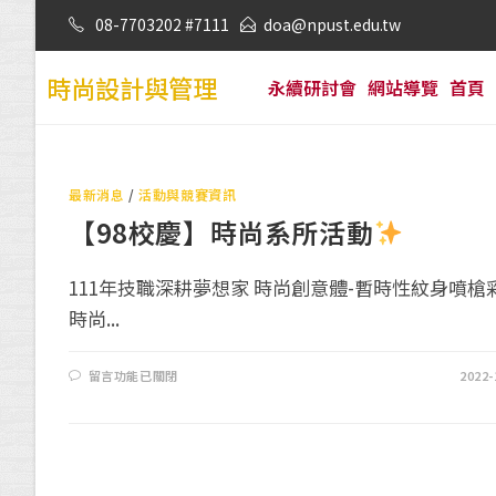
08-7703202 #7111
doa@npust.edu.tw
時尚設計與管理
永續研討會
網站導覽
首頁
最新消息
/
活動與競賽資訊
【98校慶】時尚系所活動
111年技職深耕夢想家 時尚創意體-暫時性紋身噴槍
時尚...
留言功能已關閉
2022-